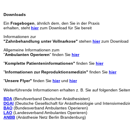
Downloads
Ein
Fragebogen
, ähnlich dem, den Sie in der Praxis
erhalten, steht
hier
zum Download für Sie bereit
Informationen zur
"Zahnbehandlung unter Vollnarkose"
stehen
hier
zum Download b
Allgemeine Informationen zum
"
Ambulanten Operieren
" finden Sie
hier
"
Komplette Patienteninformationen"
finden Sie
hier
"
Informationen zur Reproduktionsmedizin"
finden Sie
hier
"
Unsere Flyer"
finden Sie
hier
und
hier
Weiterführende Informationen erhalten z. B. Sie auf folgenden Seiten
BDA
(Berufsverband Deutscher Anästhesisten)
DGAI
(Deutsche Gesellschaft für Anästhesiologie und Intensivmedizi
BAO
(Bundesverband Ambulantes Operieren)
LAO
(Landesverband Ambulantes Operieren)
ANBB
(Anästhesie Netz Berlin Brandenburg)